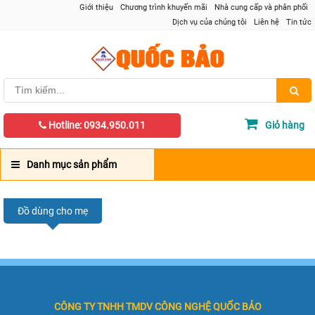
Giới thiệu
Chương trình khuyến mãi
Nhà cung cấp và phân phối
Dịch vụ của chúng tôi
Liên hệ
Tin tức
Hotline: 0934.950.011
Giỏ hàng
Danh mục sản phẩm
Đồ dùng cho mẹ
CÔNG TY TNHH TMDV CÔNG NGHỆ QUỐC BẢO