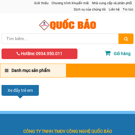
Giới thiệu
Chương trình khuyến mãi
Nhà cung cấp và phân phối
Dịch vụ của chúng tôi
Liên hệ
Tin tức
Hotline: 0934.950.011
Giỏ hàng
Danh mục sản phẩm
Xe đẩy trẻ em
CÔNG TY TNHH TMDV CÔNG NGHỆ QUỐC BẢO