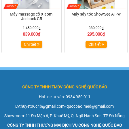
NỔI BẬT
NỔI BẬT
Máy massage cổ Xiaomi
Máy sấy tóc ShowSee A1-W
Jeeback G5
1.450.000₫
380.000₫
839.000₫
295.000₫
Chi tiết
Chi tiết
CÔNG TY TNHH TMDV CÔNG NGHỆ QUỐC BẢO
Hotline tư vấn: 0934 950 011
Lvthuyet06c4b@gmail.com-
quocbao.med@gmail.com
Showroom: 11 Đa Mặn 6, P. Khuê Mỹ, Q. Ngũ Hành Sơn, TP Đà Nẵng
CÔNG TY TNHH THƯƠNG MẠI DỊCH VỤ CÔNG NGHỆ QUỐC BẢO