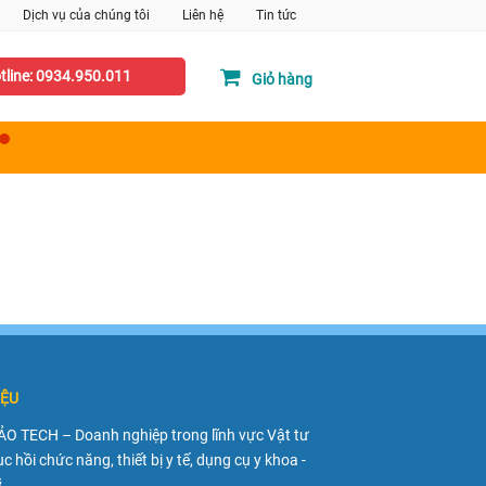
Dịch vụ của chúng tôi
Liên hệ
Tin tức
line: 0934.950.011
Giỏ hàng
IỆU
O TECH – Doanh nghiệp trong lĩnh vực Vật tư
ục hồi chức năng, thiết bị y tế, dụng cụ y khoa -
.