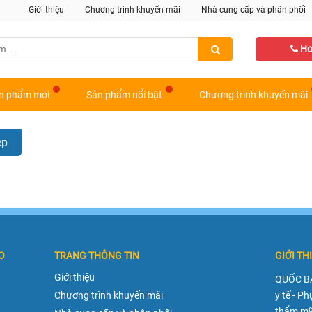
Giới thiệu
Chương trình khuyến mãi
Nhà cung cấp và phân phối
Hot
n phẩm mới
Sản phẩm nổi bật
Chương trình khuyến mãi
ẹp
O
TRANG THÔNG TIN
GIỚI TH
Giới thiệu
QUỐC BẢ
Chương trình khuyến mãi
y tế - Ph
thẩm mỹ