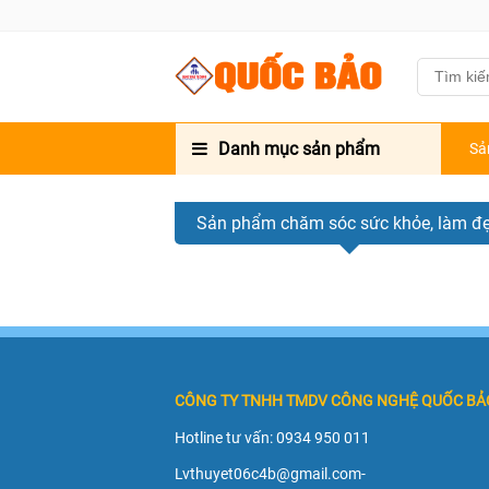
Danh mục sản phẩm
Sả
Sản phẩm chăm sóc sức khỏe, làm đ
CÔNG TY TNHH TMDV CÔNG NGHỆ QUỐC BẢ
Hotline tư vấn: 0934 950 011
Lvthuyet06c4b@gmail.com-