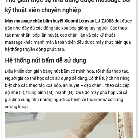
kỹ thuật viên chuyên nghiệp
Máy massage chân bấm huyệt Xiaomi Leravan LJ-ZJ008
đạt được
gần như đầy đủ các động tác xoa bóp giống tay người. Các thao
tác như nhấn, bóp, ấn huyệt, cạo chân, lăn và các kỹ thuật
massage khác mạnh mẽ và toàn diện đều được máy thực hiện qua
hệ thống truyền động phức tạp.
Hệ thống nút bấm dễ sử dụng
Điều khiển đơn giản bằng nút bấm có minh hoạ, tối thiểu thao tác.
Người già có thể học cách sử dụng dễ dàng.Có thể tuỳ chỉnh riêng
biệt cho các thao tác xoa bóp, ấn huyệt – cạo chân… theo các cấp
độ nhẹ (L), trung bình (M), mạnh (H). Qua đó máy phù hợp với cả
gia đình cũng như những người có bệnh về thoái hoá/ xơ cứng
xương khớp.