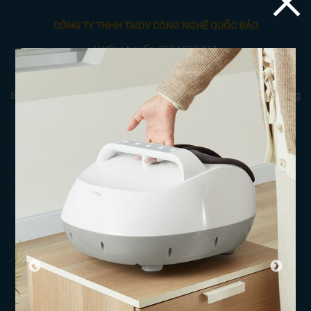
CÔNG TY TNHH TMDV CÔNG NGHỆ QUỐC BẢO
Hotline tư vấn: 0934 950 011
Lvthuyet06c4b@gmail.com-
quocbao.med@gmail.com
Showroom: 11 Đa Mặn 6, P. Khuê Mỹ, Q. Ngũ Hành Sơn, TP Đà Nẵng
CÔNG TY TNHH THƯƠNG MẠI DỊCH VỤ CÔNG NGHỆ QUỐC BẢO
Mã số thuế:
Điện thoại: 0934.950.011- 0989.529.997
Email: quocbao.med@gmail.com
TRANG THÔNG TIN
Giới thiệu
Chương trình khuyến mãi
Nhà cung cấp và phân phối
Dịch vụ của chúng tôi
Liên hệ