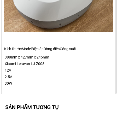
Kích thướcModelĐiện ápDòng điệnCông suất
388mm x 427mm x 245mm
Xiaomi Leravan LJ-Z008
12V
2.5A
30W
SẢN PHẨM TƯƠNG TỰ