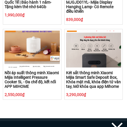
Quốc Tế | Bảo hành 1 năm-
MJGJD01YL- Mijia Display
Tặng kèm thẻ nhớ 64Gb
Hanging Lamp- Có Remote
điều khiển
1,990,000₫
839,000₫
Nồi áp suất thông minh Xiaomi
Két sắt thông minh Xiaomi
Mijia Intelligent Pressure
Mijia Smart Safe Deposit Box,
Cooker 5L - Đa chế độ, kết nối
Khóa mật mã, khóa điện tử vân
APP MIHOME
tay, Mở khóa qua app Mihome
2,550,000₫
3,290,000₫