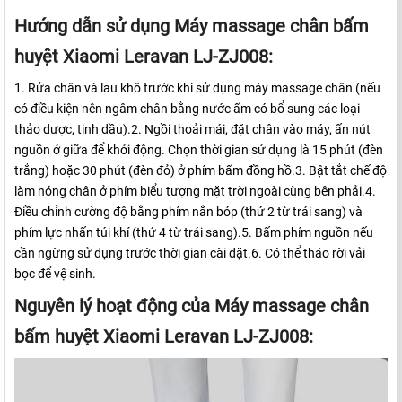
Hướng dẫn sử dụng Máy massage chân bấm
huyệt Xiaomi Leravan LJ-ZJ008:
1. Rửa chân và lau khô trước khi sử dụng máy massage chân (nếu
có điều kiện nên ngâm chân bằng nước ấm có bổ sung các loại
thảo dược, tinh dầu).2. Ngồi thoải mái, đặt chân vào máy, ấn nút
nguồn ở giữa để khởi động. Chọn thời gian sử dụng là 15 phút (đèn
trắng) hoặc 30 phút (đèn đỏ) ở phím bấm đồng hồ.3. Bật tắt chế độ
làm nóng chân ở phím biểu tượng mặt trời ngoài cùng bên phải.4.
Điều chỉnh cường độ bằng phím nắn bóp (thứ 2 từ trái sang) và
phím lực nhấn túi khí (thứ 4 từ trái sang).5. Bấm phím nguồn nếu
cần ngừng sử dụng trước thời gian cài đặt.6. Có thể tháo rời vải
bọc để vệ sinh.
Nguyên lý hoạt động của Máy massage chân
bấm huyệt Xiaomi Leravan LJ-ZJ008: