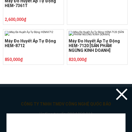
Máy Đo Huyết Áp Tự Động
HEM-7361T
2,600,000₫
Máy Đo Huyết Áp Tự Động
Máy Đo Huyết Áp Tự Động
HEM-8712
HEM-7120 [SẢN PHẨM
NGỪNG KINH DOANH]
850,000₫
820,000₫
CÔNG TY TNHH TMDV CÔNG NGHỆ QUỐC BẢO
Hotline tư vấn: 0934 950 011
Lvthuyet06c4b@gmail.com-
quocbao.med@gmail.com