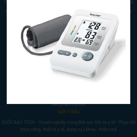
Showroom: 11 Đa Mặn 6, P. Khuê Mỹ, Q. Ngũ Hành Sơn, TP Đà Nẵng
CÔNG TY TNHH THƯƠNG MẠI DỊCH VỤ CÔNG NGHỆ QUỐC BẢO
Mã số thuế:
Điện thoại: 0934.950.011- 0989.529.997
Email: quocbao.med@gmail.com
TRANG THÔNG TIN
Giới thiệu
Chương trình khuyến mãi
Nhà cung cấp và phân phối
Dịch vụ của chúng tôi
Liên hệ
Sản phẩm mới
Sản phẩm nổi bật
GIỚI THIỆU
QUỐC BẢO TECH – Doanh nghiệp trong lĩnh vực Vật tư y tế - Phục hồi
chức năng, thiết bị y tế, dụng cụ y khoa - thẩm mỹ.