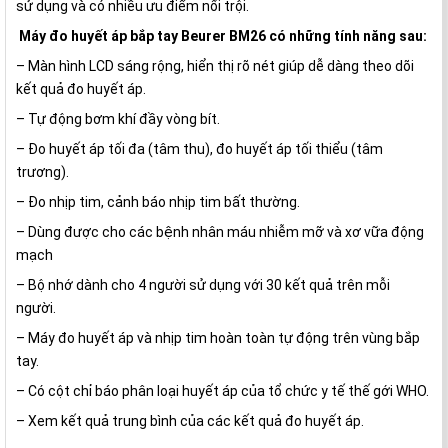
sử dụng và có nhiều ưu điểm nổi trội.
Máy đo huyết áp bắp tay Beurer BM26 có những tính năng sau:
– Màn hình LCD sáng rộng, hiển thị rõ nét giúp dễ dàng theo dõi
kết quả đo huyết áp.
– Tự động bơm khí đầy vòng bít.
– Đo huyết áp tối đa (tâm thu), đo huyết áp tối thiểu (tâm
trương).
– Đo nhịp tim, cảnh báo nhịp tim bất thường.
– Dùng được cho các bệnh nhân máu nhiễm mỡ và xơ vữa động
mạch
– Bộ nhớ dành cho 4 người sử dụng với 30 kết quả trên mỗi
người.
– Máy đo huyết áp và nhịp tim hoàn toàn tự động trên vùng bắp
tay.
– Có cột chỉ báo phân loại huyết áp của tổ chức y tế thế gới WHO.
– Xem kết quả trung bình của các kết quả đo huyết áp.