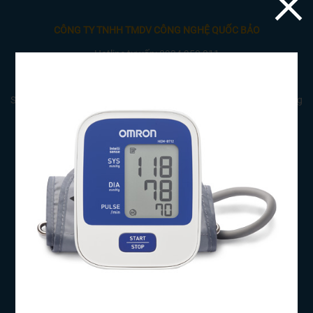
CÔNG TY TNHH TMDV CÔNG NGHỆ QUỐC BẢO
Hotline tư vấn: 0934 950 011
Lvthuyet06c4b@gmail.com-
quocbao.med@gmail.com
Showroom: 11 Đa Mặn 6, P. Khuê Mỹ, Q. Ngũ Hành Sơn, TP Đà Nẵng
CÔNG TY TNHH THƯƠNG MẠI DỊCH VỤ CÔNG NGHỆ QUỐC BẢO
Mã số thuế:
Điện thoại: 0934.950.011- 0989.529.997
Email: quocbao.med@gmail.com
TRANG THÔNG TIN
Giới thiệu
Chương trình khuyến mãi
Nhà cung cấp và phân phối
Dịch vụ của chúng tôi
Liên hệ